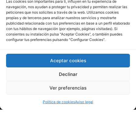
Las cookies son importantes para ti, influyen en tu experiencia de
Preparadores de medios
10
min de lectura
navegación, nos ayudan a proteger tu privacidad y permiten realizar las
12 claves para escoger tu preparador
peticiones que nos solicites a través de la web. Utilizamos cookies
de medios
propias y de terceros para analizar nuestros servicios y mostrarte
publicidad relacionada con tus preferencias en base a un perfil elaborado
Guía práctica para elegir el preparador de
con tus hábitos de navegación (por ejemplo, páginas visitadas). Si
medios ideal: descubre las 12 claves esenciales
consientes su instalación pulsa "Aceptar Cookies", o también puedes
que te ayudarán a optimizar procesos, reducir
configurar tus preferencias pulsando "Configurar Cookies".
riesgos y mejorar la eficiencia en tu laboratorio.
RAYPA Lab
13-03-2026
Aceptar cookies
1
2
Declinar
Ver preferencias
Política de cookies
Aviso legal
Más de 50 años fabricando autoclaves,
preparadores de medios y equipos de análisis
alimentario.