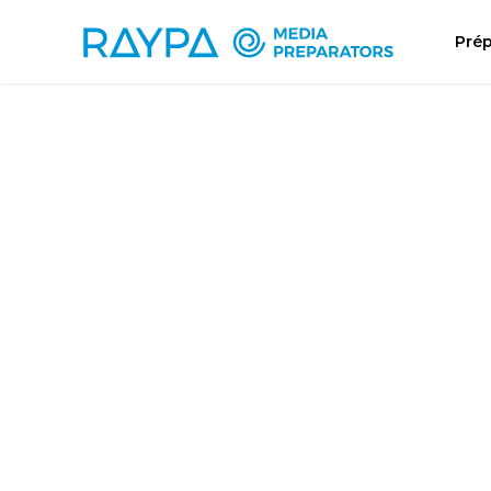
Tiempo de lectura:
< 1
minuto
Prép