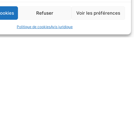
cookies
Refuser
Voir les préférences
Politique de cookies
Avis juridique
ES
INFORMATIONS LÉGALES
préparation des
Mentions légales
ulture
Politique de confidentialité
DE RAYPA
Politique relative aux cookies
on de RAYPA
Politique de confidentialité
e
des réseaux sociaux
hnique
Politique qualité
PA
Critères environnementaux
Conditions générales de vente