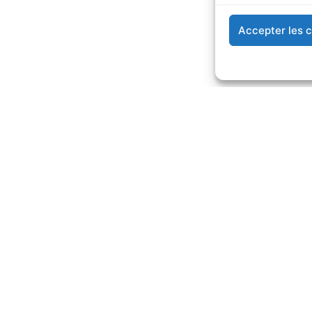
Accepter les 
S DE MILIEUX
APPLICATIONS
RESSOURC
 milieux Série
Préparateurs de milieux pour
Blog sur la 
la microbiologie
milieux de c
À PROPOS 
 milieux Série
Preparadores de medios para
Présentati
micropropagación
Technologi
Service tec
Portail RAY
Contact