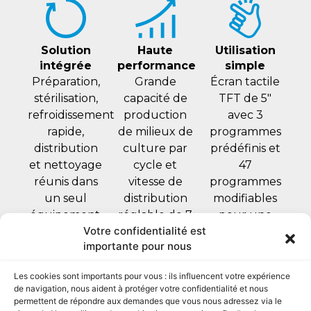
Solution
Haute
Utilisation
intégrée
performance
simple
Préparation,
Grande
Écran tactile
stérilisation,
capacité de
TFT de 5″
refroidissement
production
avec 3
rapide,
de milieux de
programmes
distribution
culture par
prédéfinis et
et nettoyage
cycle et
47
réunis dans
vitesse de
programmes
un seul
distribution
modifiables
équipement.
réglable de 7
pour une
Votre confidentialité est
à 100 mL/s.
utilisation
importante pour nous
rapide et
intuitive.
Les cookies sont importants pour vous : ils influencent votre expérience
de navigation, nous aident à protéger votre confidentialité et nous
permettent de répondre aux demandes que vous nous adressez via le