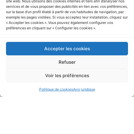
site web. Nous utilisons des cookies internes et tiers afin d’analyser nos
services et de vous proposer des publicités en lien avec vos préférences,
sur la base d’un profil établi à partir de vos habitudes de navigation, par
exemple les pages visitées. Si vous acceptez leur installation, cliquez sur
Mélange
Sécurité
Conception
« Accepter les cookies ». Vous pouvez également configurer vos
homogène
maximale
robuste
préférences en cliquant sur « Configurer les cookies ».
Agitation
Capteurs et
Chambre et
magnétique
verrouillages
cuve
à vitesse
automatiques,
intérieure en
Accepter les cookies
réglable de
contrôle du
acier
Refuser
50 à 200 rpm
processus de
inoxydable
afin de
stérilisation
AISI-316L,
Voir les préférences
garantir
et systèmes
carrosserie
l’homogénéité
de
extérieure
Politique de cookies
Avis juridique
du milieu.
protection à
en AISI-304
chaque
et résistances
cycle.
Incoloy®825.